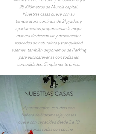
28 Kilómetros de Murcia capital.
Nuestras casas cueva con su
temperatura continua de 21 grados y
apartamentos proporcionan la mejor
manera de descansar y desconectar
rodeados de naturaleza y tranquilidad
ademas, también disponemos de Parking
para autocaravanas con todas las
comodidades. Simplemente único.
NUESTRAS CASAS
Apartamentos, estudios con
bañera de hidromasaje y casas
cueva con capacidad desde 2 a 10
personas todas con cocina