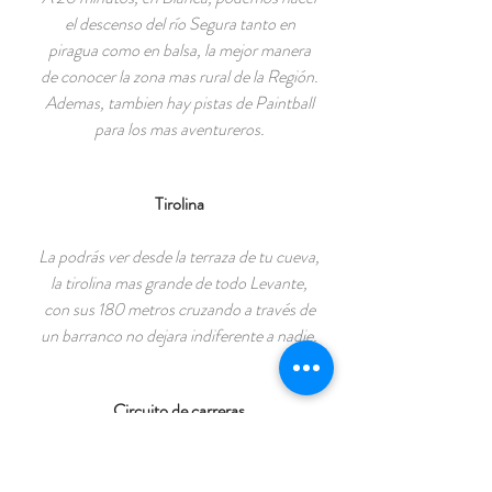
el descenso del río Segura tanto en
piragua como en balsa, la mejor manera
de conocer la zona mas rural de la Región.
Ademas, tambien hay pistas de Paintball
para los mas aventureros.
Tirolina
La podrás ver desde la terraza de tu cueva,
la tirolina mas grande de todo Levante,
con sus 180 metros cruzando a través de
un barranco no dejara indiferente a nadie.
Circuito de carreras
Alquila sus Karts o acude simplemente
como espectador a alguna de sus carreras,